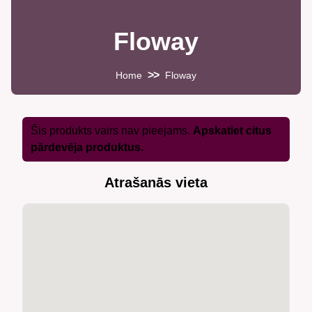
Floway
>>
Home
Floway
Šis produkts vairs nav pieejams.
Apskatiet citus
pārdevēja produktus.
Atrašanās vieta