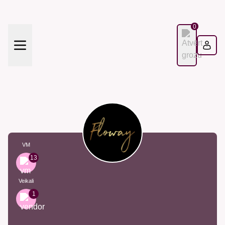
0
VM
13
Veikali
1