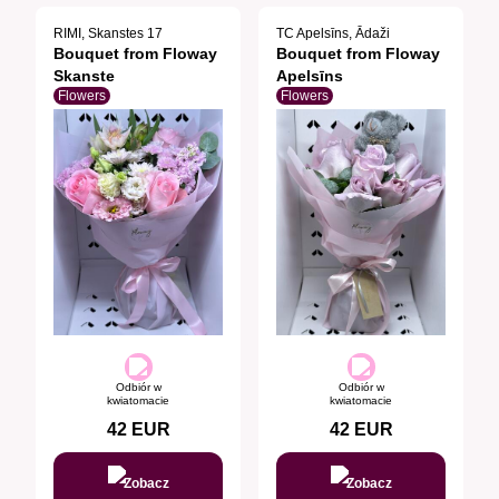
RIMI, Skanstes 17
TC Apelsīns, Ādaži
Bouquet from Floway
Bouquet from Floway
Skanste
Apelsīns
Flowers
Flowers
Odbiór w
Odbiór w
kwiatomacie
kwiatomacie
42
EUR
42
EUR
Zobacz
Zobacz