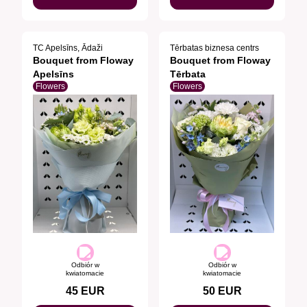
TC Apelsīns, Ādaži
Tērbatas biznesa centrs
Bouquet from Floway
Bouquet from Floway
Apelsīns
Tērbata
Flowers
Flowers
Odbiór w
Odbiór w
kwiatomacie
kwiatomacie
45
EUR
50
EUR