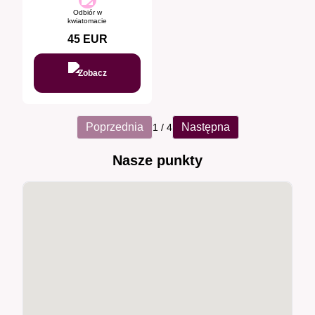
Odbiór w
kwiatomacie
45
EUR
Zobacz
Poprzednia
Następna
1
/
4
Nasze punkty