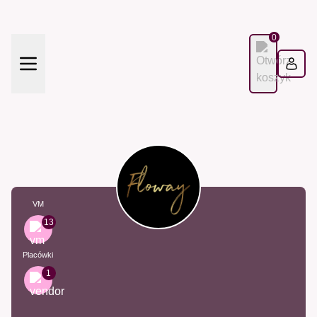
0
VM
13
Placówki
1