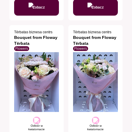
Zobacz
Zobacz
Tērbatas biznesa centrs
Tērbatas biznesa centrs
Bouquet from Floway
Bouquet from Floway
Tērbata
Tērbata
Flowers
Flowers
Odbiór w
Odbiór w
kwiatomacie
kwiatomacie