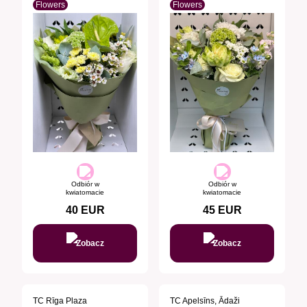
Flowers
Flowers
Odbiór w
Odbiór w
kwiatomacie
kwiatomacie
40
EUR
45
EUR
Zobacz
Zobacz
TC Rīga Plaza
TC Apelsīns, Ādaži